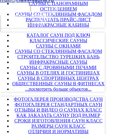
mail@class-sauna.ru
САУНЫ С ПАНОРАМНЫМ
ОСТЕКЛЕНИЕМ
САУНЫ СО СТЕКЛЯННЫМ ФАСАДОМ
Задать вопрос
РАСПЕЧАТАТЬ ПРАЙС-ЛИСТ
ИНФРАКРАСНЫЕ КАБИНЫ
КАТАЛОГ САУН ПОД КЛЮЧ
КЛАССИЧЕСКИЕ САУНЫ
САУНЫ С ОКНАМИ
САУНЫ СО СТЕКЛЯННЫМ ФАСАДОМ
СТРОИТЕЛЬСТВО ТУРЕЦКИХ БАНЬ
ИНФРАКРАСНЫЕ САУНЫ
САУНЫ С ДРОВЯНЫМИ ПЕЧАМИ
САУНЫ В ОТЕЛЯХ И ГОСТИНИЦАХ
САУНЫ В СПОРТИВНЫХ ЦЕНТРАХ
ОБЩЕСТВЕННЫЕ САУНЫ В ФИТНЕСАХ
...посмотреть больше объектов...
ФОТОГАЛЕРЕЯ ПРОИЗВОДСТВА САУН
ФОТОГАЛЕРЕЯ СТАНДАРТНЫХ САУН
ОТЗЫВЫ И ВИДЕО О САУНАХ КЛАСС
КАК ЗАКАЗАТЬ САУНУ ПОД РАЗМЕР
СРОКИ ИЗГОТОВЛЕНИЯ САУН КЛАСС
РАЗМЕРЫ САУН КЛАСС
ОТЛИЧИЯ И НОРМАТИВЫ