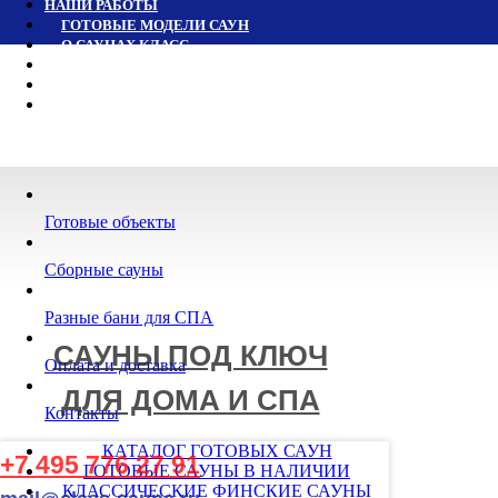
НАШИ РАБОТЫ
ГОТОВЫЕ МОДЕЛИ САУН
О САУНАХ КЛАСС
ОПЛАТА И ДОСТАВКА
ПОИСК
О КОМПАНИИ
Готовые объекты
Сборные сауны
Разные бани для СПА
САУНЫ ПОД КЛЮЧ
Оплата и доставка
ДЛЯ ДОМА И СПА
Контакты
КАТАЛОГ ГОТОВЫХ САУН
+7 495 776 27 91
ГОТОВЫЕ САУНЫ В НАЛИЧИИ
КЛАССИЧЕСКИЕ ФИНСКИЕ САУНЫ