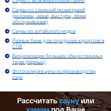
Сауны с можжевеловым панно
Сауны со сложной геометрией
(колонны, ниши, выступы, люки
обслуживания)
Сауны из алтайского кедра
Разные бани для городских курортов и
СПА
Визуализации больших общественных
терм (парных)
Фотогалерея цеха по производству
саун
Рассчитать
сауну
или
хамам
под Ваше