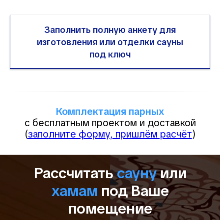
Заполнить полную анкету для
изготовления или отделки сауны
под ключ
Комплектация парных
с бесплатным проектом и доставкой
(
заполните форму, пришлём расчёт
)
Рассчитать
сауну
или
хамам
под Ваше
помещение