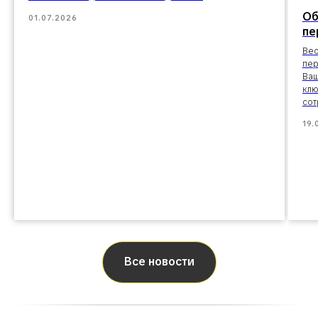
Об
01.07.2026
пе
Вес
пер
Ваш
клю
сот
19.
Все новости