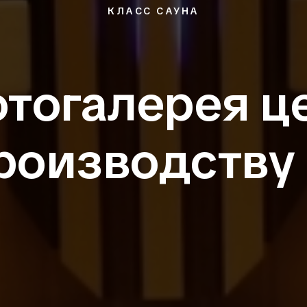
КЛАСС САУНА
тогалерея ц
роизводству