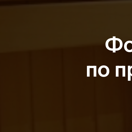
Фо
по п