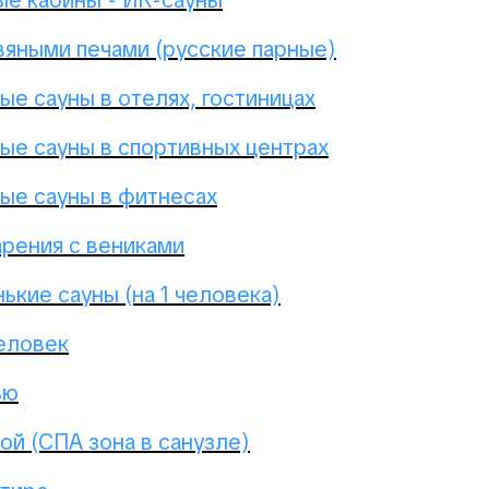
е кабины - ИК-сауны
вяными печами (русские парные)
е сауны в отелях, гостиницах
е сауны в спортивных центрах
е сауны в фитнесах
арения с вениками
ькие сауны (на 1 человека)
человек
ью
ой (СПА зона в санузле)