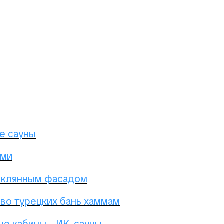
е сауны
ами
еклянным фасадом
во турецких бань хаммам