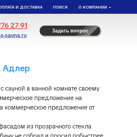
ОПЛАТА И ДОСТАВКА
ПОИСК
О КОМПАНИИ
776 27 91
Задать вопрос
s-sauna.ru
, Адлер
с сауной в ванной комнате своему
оммерческое предложение на
та коммерческое предложение от
 фасадом из прозрачного стекла
бину не собрал и просил побыстрее