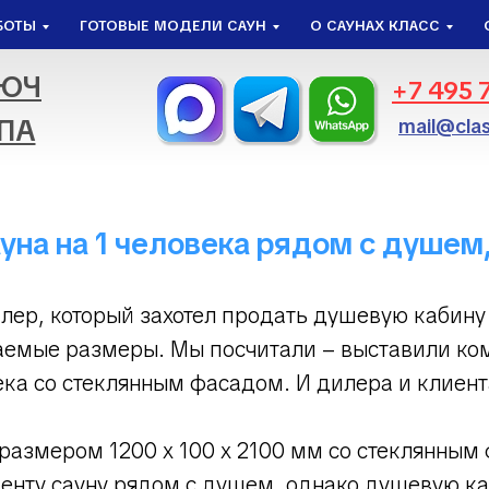
БОТЫ
ГОТОВЫЕ МОДЕЛИ САУН
О САУНАХ КЛАСС
ЛЮЧ
+7 495 
ПА
mail@clas
ауна на 1 человека рядом с душем
лер, который захотел продать душевую кабину 
лаемые размеры. Мы посчитали – выставили к
ека со стеклянным фасадом. И дилера и клиен
 размером 1200 х 100 х 2100 мм со стеклянным
енту сауну рядом с душем, однако душевую ка