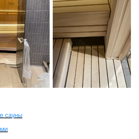
е сауны
ами