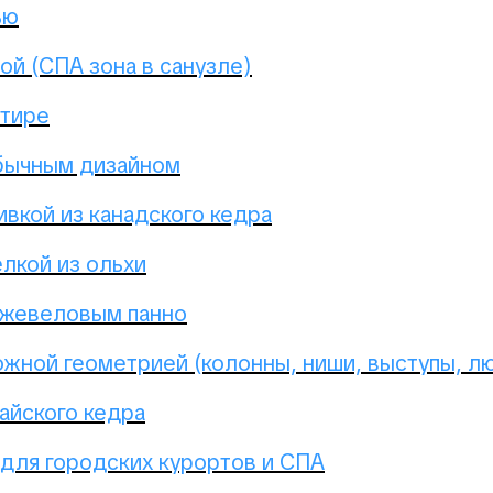
ью
ой (СПА зона в санузле)
ртире
бычным дизайном
ивкой из канадского кедра
лкой из ольхи
жжевеловым панно
ожной геометрией (колонны, ниши, выступы, л
айского кедра
 для городских курортов и СПА