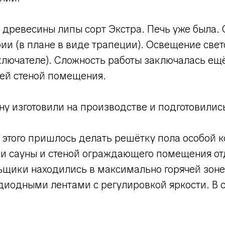
 древесины липы сорт Экстра. Печь уже была. 
рии (в плане в виде трапеции). Освещение све
лючателе). Сложность работы заключалась ещё 
ей стеной помещения.
ну изготовили на производстве и подготовилис
я этого пришлось делать решётку пола особой к
и сауны и стеной ограждающего помещения от
льщики находились в максимально горячей зон
одными лентами с регулировкой яркости. В с