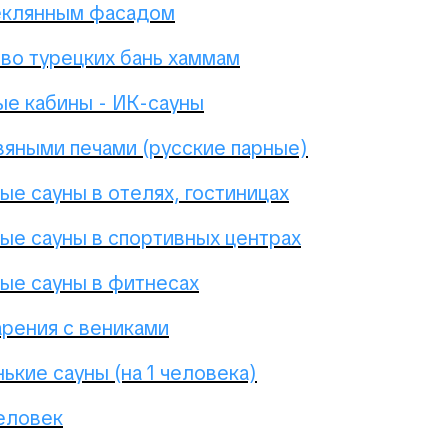
еклянным фасадом
во турецких бань хаммам
е кабины - ИК-сауны
вяными печами (русские парные)
е сауны в отелях, гостиницах
е сауны в спортивных центрах
е сауны в фитнесах
арения с вениками
ькие сауны (на 1 человека)
человек