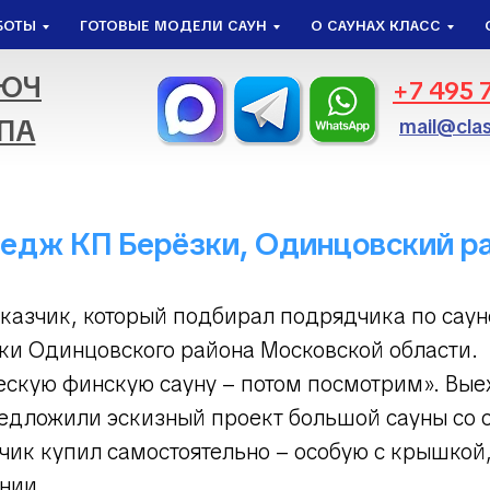
БОТЫ
ГОТОВЫЕ МОДЕЛИ САУН
О САУНАХ КЛАСС
ЛЮЧ
+7 495 
ПА
mail@clas
ттедж КП Берёзки, Одинцовский р
аказчик, который подбирал подрядчика по сау
ки Одинцовского района Московской области.
скую финскую сауну – потом посмотрим». Выех
едложили эскизный проект большой сауны со с
чик купил самостоятельно – особую с крышкой, 
янии.