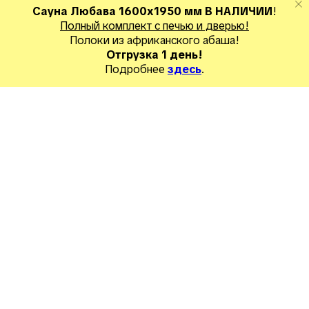
Сауна Любава 1600х1950 мм В НАЛИЧИИ
!
Полный комплект с печью и дверью!
Полоки из
африканского абаша
!
Отгрузка 1 день!
Подробнее
здесь
.
Готовые объекты
Сборные сауны
Разные бани для СПА
Оплата и д