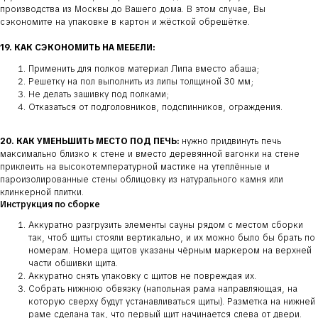
производства из Москвы до Вашего дома. В этом случае, Вы
сэкономите на упаковке в картон и жёсткой обрешётке.
19. КАК СЭКОНОМИТЬ НА МЕБЕЛИ:
Применить для полков материал Липа вместо абаша;
Решетку на пол выполнить из липы толщиной 30 мм;
Не делать зашивку под полками;
Отказаться от подголовников, подспинников, ограждения.
20. КАК УМЕНЬШИТЬ МЕСТО ПОД ПЕЧЬ:
нужно придвинуть печь
максимально близко к стене и вместо деревянной вагонки на стене
приклеить на высокотемпературной мастике на утеплённые и
пароизолированные стены облицовку из натурального камня или
клинкерной плитки.
Инструкция по сборке
Аккуратно разгрузить элементы сауны рядом с местом сборки
так, чтоб щиты стояли вертикально, и их можно было бы брать по
номерам. Номера щитов указаны чёрным маркером на верхней
части обшивки щита.
Аккуратно снять упаковку с щитов не повреждая их.
Собрать нижнюю обвязку (напольная рама направляющая, на
которую сверху будут устанавливаться щиты). Разметка на нижней
раме сделана так, что первый щит начинается слева от двери.