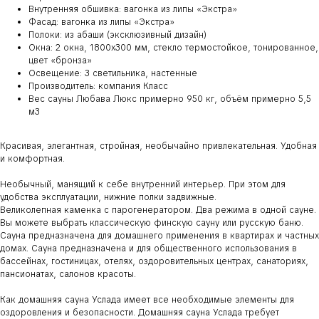
Внутренняя обшивка: вагонка из липы «Экстра»
Фасад: вагонка из липы «Экстра»
Полоки: из абаши (эксклюзивный дизайн)
Окна: 2 окна, 1800х300 мм, стекло термостойкое, тонированное,
цвет «бронза»
Освещение: 3 светильника, настенные
Производитель: компания Класс
Вес сауны Любава Люкс примерно 950 кг, объём примерно 5,5
м3
Красивая, элегантная, стройная, необычайно привлекательная. Удобная
и комфортная.
Необычный, манящий к себе внутренний интерьер. При этом для
удобства эксплуатации, нижние полки задвижные.
Великолепная каменка с парогенератором. Два режима в одной сауне.
Вы можете выбрать классическую финскую сауну или русскую баню.
Сауна предназначена для домашнего применения в квартирах и частных
домах. Сауна предназначена и для общественного использования в
бассейнах, гостиницах, отелях, оздоровительных центрах, санаториях,
пансионатах, салонов красоты.
Как домашняя сауна Услада имеет все необходимые элементы для
оздоровления и безопасности. Домашняя сауна Услада требует