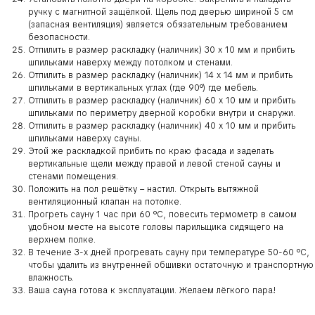
ручку с магнитной защёлкой. Щель под дверью шириной 5 см
(запасная вентиляция) является обязательным требованием
безопасности.
Отпилить в размер раскладку (наличник) 30 х 10 мм и прибить
шпильками наверху между потолком и стенами.
Отпилить в размер раскладку (наличник) 14 х 14 мм и прибить
шпильками в вертикальных углах (где 90°) где мебель.
Отпилить в размер раскладку (наличник) 60 х 10 мм и прибить
шпильками по периметру дверной коробки внутри и снаружи.
Отпилить в размер раскладку (наличник) 40 х 10 мм и прибить
шпильками наверху сауны.
Этой же раскладкой прибить по краю фасада и заделать
вертикальные щели между правой и левой стеной сауны и
стенами помещения.
Положить на пол решётку – настил. Открыть вытяжной
вентиляционный клапан на потолке.
Прогреть сауну 1 час при 60 °С, повесить термометр в самом
удобном месте на высоте головы парильщика сидящего на
верхнем полке.
В течение 3-х дней прогревать сауну при температуре 50-60 °С,
чтобы удалить из внутренней обшивки остаточную и транспортную
влажность.
Ваша сауна готова к эксплуатации. Желаем лёгкого пара!