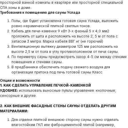
просторной ванной комнаты в квартире или просторной специальной
СПА зоны в доме.
Требования к помещению для сауны Услада
Полы, где будет установлена готовая сауна Услада, выложить
ровно керамической плиткой светлых тонов.
Кабель для печи-каменки 9 кВт 3-х фазный 5 х 4,0 мм2
проложить от щита и расположить на высоте 2, 5 м от пола с
запасом 3 метра. Марка кабеля ВВГ нг (не горючий)
Вентиляционную вытяжку диаметром 125 мм расположить на
высоте 2,5 м от пола в углу противоположном от печи сауны.
По периметру сауны предусмотреть зазор 4-5 см между стенами
помещения и стенами сауны.
В предбаннике обеспечить подачу свежего воздуха для
организации притока под печь готовой сауны Класс.
Опции и возможности
1. КАК СДЕЛАТЬ УПРАВЛЕНИЕ ПЕЧКОЙ-КАМЕНКОЙ
УДОБНЕЕ:
использовать выносные пульты управления: кнопочные,
сенсорные и другие.
2. КАК ВНЕШНИЕ ФАСАДНЫЕ СТЕНЫ САУНЫ ОТДЕЛАТЬ ДРУГИМ
МАТЕРИАЛАМИ:
Для отделки плиткой внешнюю сторону сауны нужно отделать
влагостойким ГКЛ или фиброцементной плитой (например,