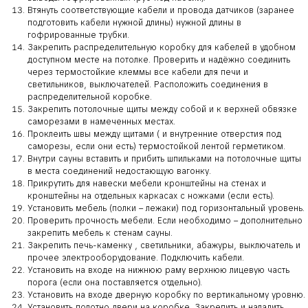
Втянуть соответствующие кабели и провода датчиков (заранее
подготовить кабели нужной длины) нужной длины в
гофрированные трубки.
Закрепить распределительную коробку для кабелей в удобном
доступном месте на потолке. Проверить и надёжно соединить
через термостойкие клеммы все кабели для печи и
светильников, выключателей. Расположить соединения в
распределительной коробке.
Закрепить потолочные щиты между собой и к верхней обвязке
саморезами в намеченных местах.
Проклеить швы между щитами ( и внутренние отверстия под
саморезы, если они есть) термостойкой лентой герметиком.
Внутри сауны вставить и прибить шпильками на потолочные щиты
в места соединений недостающую вагонку.
Прикрутить для навески мебели кронштейны на стенах и
кронштейны на отдельных каркасах с ножками (если есть).
Установить мебель (полки – лежаки) под горизонтальный уровень.
Проверить прочность мебели. Если необходимо – дополнительно
закрепить мебель к стенам сауны.
Закрепить печь-каменку , светильники, абажуры, выключатель и
прочее электрооборудование. Подключить кабели.
Установить на входе на нижнюю раму верхнюю лицевую часть
порога (если она поставляется отдельно).
Установить на входе дверную коробку по вертикальному уровню.
Установить полотно двери на коробке. Закрепить и наладить