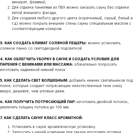
минерит, фламма);
Для отделки панелями из ПВХ можно заказать сауну без отделки
липой внешнего фасада;
Для создания любого другого цвета (коричневый, серый, белый и
т.д.) можно покрыть внешние стены сауны специальным маслом с
соответствующим колером.
3. КАК СОЗДАТЬ КЛИМАТ СОЛЯНОЙ ПЕЩЕРЫ:
можно установить
соляное панно со светодиодной подсветкой.
4. КАК ОБЛЕГЧИТЬ УБОРКУ В САУНЕ И СОЗДАТЬ УСЛОВИЯ ДЛЯ
ПАРЕНИЯ С ВЕНИКАМИ ИЛИ МАССАЖА:
обязательно попросить
изготовить задвижной нижний полок.
5. КАК СДЕЛАТЬ СВЕТ ВОЛШЕБНЫМ:
добавить нижних светильников под
полки, которые создают потрясающие неестественные тени снизу
вверх; дешевле, чем угловые даже.
6. КАК ПОЛУЧИТЬ ПОТРЯСАЮЩИЙ ПАР:
изготовить двойной потолок,
увеличить толщину потолка до 100 мм.
7. КАК СДЕЛАТЬ САУНУ КЛАСС АРОМАТНОЙ:
Установить в сауне ароматическую установку.
Запросить у нашей компании при заказе изготовить вставки