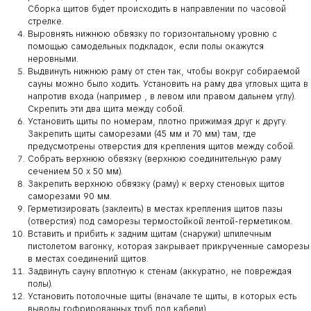
Сборка щитов будет происходить в направлении по часовой
стрелке.
Выровнять нижнюю обвязку по горизонтальному уровню с
помощью самодельных подкладок, если полы окажутся
неровными.
Выдвинуть нижнюю раму от стен так, чтобы вокруг собираемой
сауны можно было ходить. Установить на раму два угловых щита в
напротив входа (например , в левом или правом дальнем углу).
Скрепить эти два щита между собой.
Установить щиты по номерам, плотно прижимая друг к другу.
Закрепить щиты саморезами (45 мм и 70 мм) там, где
предусмотрены отверстия для крепления щитов между собой.
Собрать верхнюю обвязку (верхнюю соединительную раму
сечением 50 х 50 мм).
Закрепить верхнюю обвязку (раму) к верху стеновых щитов
саморезами 90 мм.
Герметизировать (заклеить) в местах крепления щитов пазы
(отверстия) под саморезы термостойкой лентой-герметиком.
Вставить и прибить к задним щитам (снаружи) шпилечным
пистолетом вагонку, которая закрывает прикрученные саморезы
в местах соединений щитов.
Задвинуть сауну вплотную к стенам (аккуратно, не повреждая
полы).
Установить потолочные щиты (вначале те щиты, в которых есть
выводы гофрированных труб под кабели).