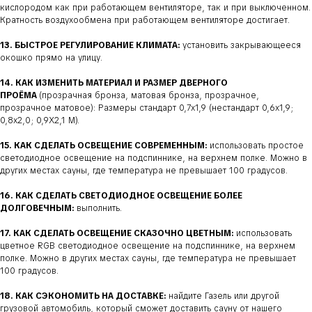
кислородом как при работающем вентиляторе, так и при выключенном.
Кратность воздухообмена при работающем вентиляторе достигает.
13. БЫСТРОЕ РЕГУЛИРОВАНИЕ КЛИМАТА:
установить закрывающееся
окошко прямо на улицу.
14. КАК ИЗМЕНИТЬ МАТЕРИАЛ И РАЗМЕР ДВЕРНОГО
ПРОЁМА
(прозрачная бронза, матовая бронза, прозрачное,
прозрачное матовое): Размеры стандарт 0,7х1,9 (нестандарт 0,6х1,9;
0,8х2,0; 0,9Х2,1 М).
15. КАК СДЕЛАТЬ ОСВЕЩЕНИЕ СОВРЕМЕННЫМ:
использовать простое
светодиодное освещение на подспиннике, на верхнем полке. Можно в
других местах сауны, где температура не превышает 100 градусов.
16. КАК СДЕЛАТЬ СВЕТОДИОДНОЕ ОСВЕЩЕНИЕ БОЛЕЕ
ДОЛГОВЕЧНЫМ:
выполнить.
17. КАК СДЕЛАТЬ ОСВЕЩЕНИЕ СКАЗОЧНО ЦВЕТНЫМ:
использовать
цветное RGB светодиодное освещение на подспиннике, на верхнем
полке. Можно в других местах сауны, где температура не превышает
100 градусов.
18. КАК СЭКОНОМИТЬ НА ДОСТАВКЕ:
найдите Газель или другой
грузовой автомобиль, который сможет доставить сауну от нашего