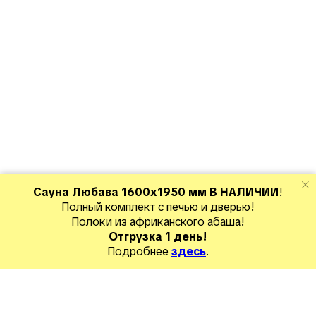
Сауна Любава 1600х1950 мм В НАЛИЧИИ
!
Полный комплект с печью и дверью!
Полоки из
африканского абаша
!
Отгрузка 1 день!
Подробнее
здесь
.
Готовые объекты
Сборные сауны
Разные бани для СПА
Оплата и д