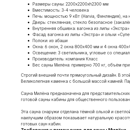
Размеры сауны: 2200х2200хh2300 мм
Вместимость: 3-4 человека
Печь: мощностью 9 кВт (Harvia, Финляндия), на
Дверь: стеклянная, стекло безопасное (закалё
Внутренняя обшивка: вагонка из липы «Экстра»
Фасад: вагонка из липы «Экстра» и ольхи «Суп
Полоки: из абаши
Окна: 6 окон, 2 окна 800х400 мм и 4 окна 400
Освещение: 3 светильника, угловые со специ
Производитель: компания Класс
Вес сауны Милёна: примерно 700 кг, объём при
Строгий внешний почти прямоугольный дизайн. В эт
Великолепная каменка с большой массой камней. Па
Сауна Милёна предназначена для представительских
готовой сауны кабины для общественного пользован
Эта сауна снаружи отделана тёмной ольхой и светлой
наилучшим образом показывает натуральную красоту
готовых саун кабин.