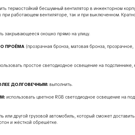
ить термостойкий бесшумный вентилятор в инжекторном корпус
к при работающем вентиляторе, так и при выключенном. Крат
ть закрывающееся окошко прямо на улицу.
ОГО ПРОЁМА
(прозрачная бронза, матовая бронза, прозрачное, 
пользовать простое светодиодное освещение на подспиннике, н
БОЛЕЕ ДОЛГОВЕЧНЫМ:
выполнить.
ЫМ:
использовать цветное RGB светодиодное освещение на подс
ль или другой грузовой автомобиль, который сможет доставить
артон и жёсткой обрешётке.