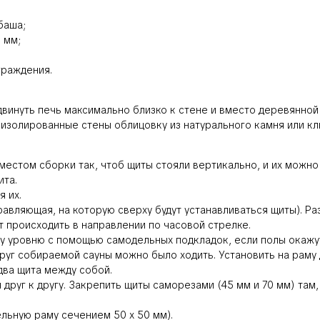
баша;
 мм;
граждения.
винуть печь максимально близко к стене и вместо деревянной 
изолированные стены облицовку из натурального камня или кл
 местом сборки так, чтоб щиты стояли вертикально, и их можн
ита.
я их.
вляющая, на которую сверху будут устанавливаться щиты). Ра
т происходить в направлении по часовой стрелке.
у уровню с помощью самодельных подкладок, если полы окажу
руг собираемой сауны можно было ходить. Установить на раму д
 два щита между собой.
друг к другу. Закрепить щиты саморезами (45 мм и 70 мм) там
ьную раму сечением 50 х 50 мм).