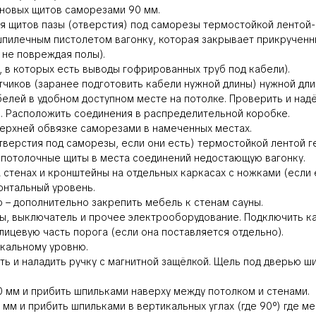
еновых щитов саморезами 90 мм.
ия щитов пазы (отверстия) под саморезы термостойкой лентой
 шпилечным пистолетом вагонку, которая закрывает прикручен
 не повреждая полы).
 в которых есть выводы гофрированных труб под кабели).
тчиков (заранее подготовить кабели нужной длины) нужной дл
елей в удобном доступном месте на потолке. Проверить и на
й. Расположить соединения в распределительной коробке.
ерхней обвязке саморезами в намеченных местах.
тверстия под саморезы, если они есть) термостойкой лентой г
а потолочные щиты в места соединений недостающую вагонку.
стенах и кронштейны на отдельных каркасах с ножками (если е
онтальный уровень.
 – дополнительно закрепить мебель к стенам сауны.
ры, выключатель и прочее электрооборудование. Подключить к
ицевую часть порога (если она поставляется отдельно).
икальному уровню.
ть и наладить ручку с магнитной защёлкой. Щель под дверью ш
10 мм и прибить шпильками наверху между потолком и стенами.
4 мм и прибить шпильками в вертикальных углах (где 90°) где ме