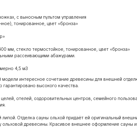
 ножках, с выносным пультом управления
нное), тонированное, цвет «бронза»
ер»
х400 мм, стекло термостойкое, тонированное, цвет «бронза»
альными рассеивающими абажурами.
мерно 4,5 м3
ой модели интересное сочетание древесины для внешней отделк
р гарантировано высокого качества.
 целей, отелей, оздоровительных центров, семейного пользов
ия.
 липой. Отделка сауны ольхой придаёт ей оригинальный внешний
 ольховой древесины. Красивое внешнее оформление сауны из