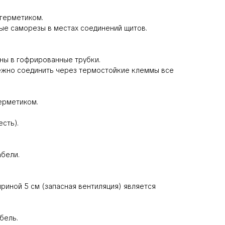
-герметиком.
ные саморезы в местах соединений щитов.
ины в гофрированные трубки.
дёжно соединить через термостойкие клеммы все
ерметиком.
сть).
абели.
ириной 5 см (запасная вентиляция) является
бель.