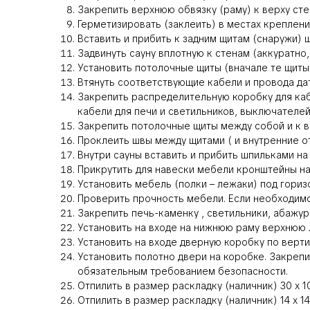
Закрепить верхнюю обвязку (раму) к верху ст
Герметизировать (заклеить) в местах креплен
Вставить и прибить к задним щитам (снаружи)
Задвинуть сауну вплотную к стенам (аккуратно,
Установить потолочные щиты (вначале те щиты,
Втянуть соответствующие кабели и провода да
Закрепить распределительную коробку для каб
кабели для печи и светильников, выключателе
Закрепить потолочные щиты между собой и к в
Проклеить швы между щитами ( и внутренние о
Внутри сауны вставить и прибить шпильками н
Прикрутить для навески мебели кронштейны на 
Установить мебель (полки – лежаки) под гориз
Проверить прочность мебели. Если необходимо
Закрепить печь-каменку , светильники, абажу
Установить на входе на нижнюю раму верхнюю л
Установить на входе дверную коробку по верт
Установить полотно двери на коробке. Закрепи
обязательным требованием безопасности.
Отпилить в размер раскладку (наличник) 30 х 
Отпилить в размер раскладку (наличник) 14 х 1