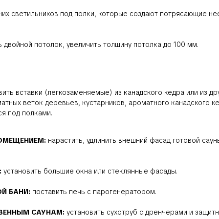
них светильников под полки, которые создают потрясающие нее
ь двойной потолок, увеличить толщину потолка до 100 мм.
вить вставки (легкозаменяемые) из канадского кедра или из др
тных веток деревьев, кустарников, ароматного канадского ке
ся под полками.
ПОМЕЩЕНИЕМ:
нарастить, удлинить внешний фасад готовой саун
:
установить большие окна или стеклянные фасады.
ОЙ БАНИ:
поставить печь с парогенератором.
ТВЕННЫМ САУНАМ:
установить сухотруб с дренчерами и защитн