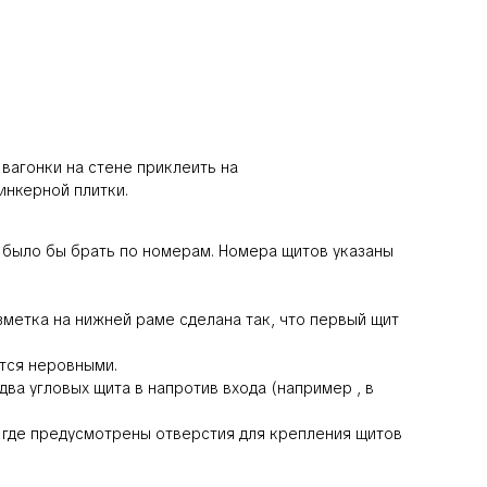
вагонки на стене приклеить на
инкерной плитки.
о было бы брать по номерам. Номера щитов указаны
зметка на нижней раме сделана так, что первый щит
тся неровными.
ва угловых щита в напротив входа (например , в
, где предусмотрены отверстия для крепления щитов