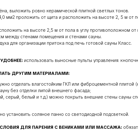
лёна, выложить ровно керамической плиткой светлых тонов.
4,0 мм2 проложить от щита и расположить на высоте 2, 5 м от п
положить на высоте 2,5 м от пола в углу противоположном от 
см между стенами помещения и стенами сауны.
уха для организации притока под печь готовой сауны Класс.
 УДОБНЕЕ:
использовать выносные пульты управления: кнопочн
ЕЛАТЬ ДРУГИМ МАТЕРИАЛАМИ:
ужно отделать влагостойким ГКЛ или фиброцементной плитой (
ауну без отделки липой внешнего фасада;
ый, серый, белый и т.д.) можно покрыть внешние стены сауны 
о установить соляное панно со светодиодной подсветкой.
 УСЛОВИЯ ДЛЯ ПАРЕНИЯ С ВЕНИКАМИ ИЛИ МАССАЖА:
обязат