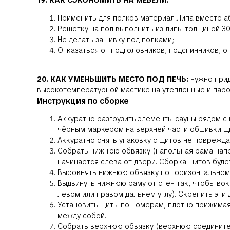
19. КАК СЭКОНОМИТЬ НА МЕБЕЛИ:
Применить для полков материал Липа вместо а
Решетку на пол выполнить из липы толщиной 30
Не делать зашивку под полками;
Отказаться от подголовников, подспинников, о
20. КАК УМЕНЬШИТЬ МЕСТО ПОД ПЕЧЬ:
нужно прид
высокотемпературной мастике на утеплённые и паро
Инструкция по сборке
Аккуратно разгрузить элементы сауны рядом с
чёрным маркером на верхней части обшивки щ
Аккуратно снять упаковку с щитов не поврежда
Собрать нижнюю обвязку (напольная рама напра
начинается слева от двери. Сборка щитов буде
Выровнять нижнюю обвязку по горизонтальном
Выдвинуть нижнюю раму от стен так, чтобы вок
левом или правом дальнем углу). Скрепить эти
Установить щиты по номерам, плотно прижимая 
между собой.
Собрать верхнюю обвязку (верхнюю соединител