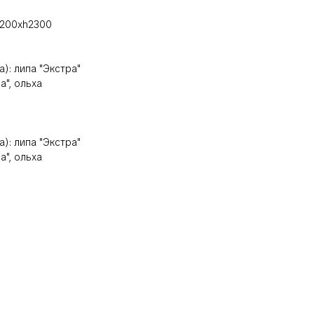
2200хh2300
): липа "Экстра"
а", ольха
): липа "Экстра"
а", ольха