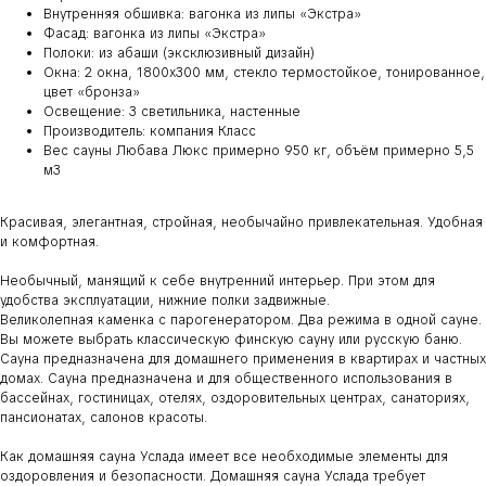
Внутренняя обшивка: вагонка из липы «Экстра»
Фасад: вагонка из липы «Экстра»
Полоки: из абаши (эксклюзивный дизайн)
Окна: 2 окна, 1800х300 мм, стекло термостойкое, тонированное,
цвет «бронза»
Освещение: 3 светильника, настенные
Производитель: компания Класс
Вес сауны Любава Люкс примерно 950 кг, объём примерно 5,5
м3
Красивая, элегантная, стройная, необычайно привлекательная. Удобная
и комфортная.
Необычный, манящий к себе внутренний интерьер. При этом для
удобства эксплуатации, нижние полки задвижные.
Великолепная каменка с парогенератором. Два режима в одной сауне.
Вы можете выбрать классическую финскую сауну или русскую баню.
Сауна предназначена для домашнего применения в квартирах и частных
домах. Сауна предназначена и для общественного использования в
бассейнах, гостиницах, отелях, оздоровительных центрах, санаториях,
пансионатах, салонов красоты.
Как домашняя сауна Услада имеет все необходимые элементы для
оздоровления и безопасности. Домашняя сауна Услада требует