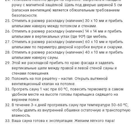
ручку с магнитной защёлкой. Щель под дверью шириной 5 см
(запасная вентиляция) является обязательным требованием
безопасности.
Отпилить в размер раскладку (наличник) 30 х 10 мм и прибить
шпильками наверху между потолком и стенами.
Отпилить в размер раскладку (наличник) 14 х 14 мм и прибить
шпильками в вертикальных углах (где 90°) где мебель.
Отпилить в размер раскладку (наличник) 60 х 10 мм и прибить
шпильками по периметру дверной коробки внутри и снаружи.
Отпилить в размер раскладку (наличник) 40 х 10 мм и прибить
шпильками наверху сауны.
Этой же раскладкой прибить по краю фасада и заделать
вертикальные щели между правой и левой стеной сауны и
стенами помещения.
Положить на пол решётку – настил. Открыть вытяжной
вентиляционный клапан на потолке.
Прогреть сауну 1 час при 60 °С, повесить термометр в самом
удобном месте на высоте головы парильщика сидящего на
верхнем полке.
В течение 3-х дней прогревать сауну при температуре 50-60 °С,
чтобы удалить из внутренней обшивки остаточную и транспортную
влажность.
Ваша сауна готова к эксплуатации. Желаем лёгкого пара!