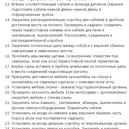
Втянуть соответствующие кабели и провода датчиков (заранее
подготовить кабели нужной длины) нужной длины в
гофрированные трубки.
Закрепить распределительную коробку для кабелей в удобном
доступном месте на потолке. Проверить и надёжно соединить
через термостойкие клеммы все кабели для печи и
светильников, выключателей. Расположить соединения в
распределительной коробке.
Закрепить потолочные щиты между собой и к верхней обвязке
саморезами в намеченных местах.
Проклеить швы между щитами ( и внутренние отверстия под
саморезы, если они есть) термостойкой лентой герметиком.
Внутри сауны вставить и прибить шпильками на потолочные щиты
в места соединений недостающую вагонку.
Прикрутить для навески мебели кронштейны на стенах и
кронштейны на отдельных каркасах с ножками (если есть).
Установить мебель (полки – лежаки) под горизонтальный уровень.
Проверить прочность мебели. Если необходимо – дополнительно
закрепить мебель к стенам сауны.
Закрепить печь-каменку , светильники, абажуры, выключатель и
прочее электрооборудование. Подключить кабели.
Установить на входе на нижнюю раму верхнюю лицевую часть
порога (если она поставляется отдельно).
Установить на входе дверную коробку по вертикальному уровню.
Установить полотно двери на коробке. Закрепить и наладить