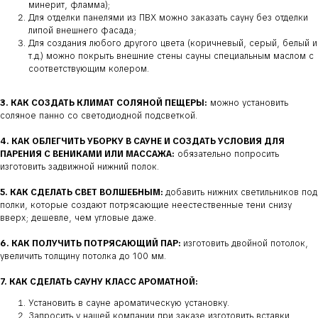
минерит, фламма);
Для отделки панелями из ПВХ можно заказать сауну без отделки
липой внешнего фасада;
Для создания любого другого цвета (коричневый, серый, белый и
т.д.) можно покрыть внешние стены сауны специальным маслом с
соответствующим колером.
3. КАК СОЗДАТЬ КЛИМАТ СОЛЯНОЙ ПЕЩЕРЫ:
можно установить
соляное панно со светодиодной подсветкой.
4. КАК ОБЛЕГЧИТЬ УБОРКУ В САУНЕ И СОЗДАТЬ УСЛОВИЯ ДЛЯ
ПАРЕНИЯ С ВЕНИКАМИ ИЛИ МАССАЖА:
обязательно попросить
изготовить задвижной нижний полок.
5. КАК СДЕЛАТЬ СВЕТ ВОЛШЕБНЫМ:
добавить нижних светильников под
полки, которые создают потрясающие неестественные тени снизу
вверх; дешевле, чем угловые даже.
6. КАК ПОЛУЧИТЬ ПОТРЯСАЮЩИЙ ПАР:
изготовить двойной потолок,
увеличить толщину потолка до 100 мм.
7. КАК СДЕЛАТЬ САУНУ КЛАСС АРОМАТНОЙ:
Установить в сауне ароматическую установку.
Запросить у нашей компании при заказе изготовить вставки