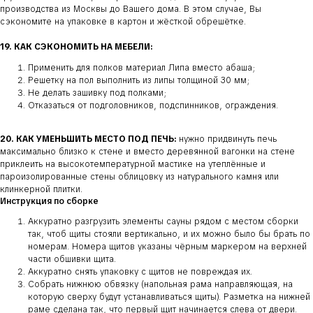
производства из Москвы до Вашего дома. В этом случае, Вы
сэкономите на упаковке в картон и жёсткой обрешётке.
19. КАК СЭКОНОМИТЬ НА МЕБЕЛИ:
Применить для полков материал Липа вместо абаша;
Решетку на пол выполнить из липы толщиной 30 мм;
Не делать зашивку под полками;
Отказаться от подголовников, подспинников, ограждения.
20. КАК УМЕНЬШИТЬ МЕСТО ПОД ПЕЧЬ:
нужно придвинуть печь
максимально близко к стене и вместо деревянной вагонки на стене
приклеить на высокотемпературной мастике на утеплённые и
пароизолированные стены облицовку из натурального камня или
клинкерной плитки.
Инструкция по сборке
Аккуратно разгрузить элементы сауны рядом с местом сборки
так, чтоб щиты стояли вертикально, и их можно было бы брать по
номерам. Номера щитов указаны чёрным маркером на верхней
части обшивки щита.
Аккуратно снять упаковку с щитов не повреждая их.
Собрать нижнюю обвязку (напольная рама направляющая, на
которую сверху будут устанавливаться щиты). Разметка на нижней
раме сделана так, что первый щит начинается слева от двери.