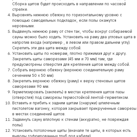
Сборка щитов будет происходить в направлении по часовой
стрелке.
Выровнять нижнюю обвязку по горизонтальному уровню с
помощью самодельных подкладок, если полы окажутся
неровными.
Выдвинуть нижнюю раму от стен так, чтобы вокруг собираемой
сауны можно было ходить. Установить на раму два угловых щита в
напротив входа (например , в левом или правом дальнем углу).
Скрепить эти два щита между собой.
Установить щиты по номерам, плотно прижимая друг к другу.
Закрепить щиты саморезами (45 мм и 70 мм) там, где
предусмотрены отверстия для крепления щитов между собой.
Собрать верхнюю обвязку (верхнюю соединительную раму
сечением 50 х 50 мм).
Закрепить верхнюю обвязку (раму) к верху стеновых щитов
саморезами 90 мм.
Герметизировать (заклеить) в местах крепления щитов пазы
(отверстия) под саморезы термостойкой лентой-герметиком.
Вставить и прибить к задним щитам (снаружи) шпилечным
пистолетом вагонку, которая закрывает прикрученные саморезы
в местах соединений щитов.
Задвинуть сауну вплотную к стенам (аккуратно, не повреждая
полы).
Установить потолочные щиты (вначале те щиты, в которых есть
выводы гофрированных труб под кабели).