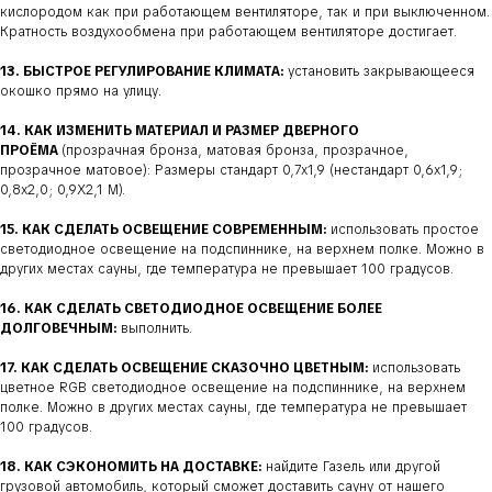
кислородом как при работающем вентиляторе, так и при выключенном.
Кратность воздухообмена при работающем вентиляторе достигает.
13. БЫСТРОЕ РЕГУЛИРОВАНИЕ КЛИМАТА:
установить закрывающееся
окошко прямо на улицу.
14. КАК ИЗМЕНИТЬ МАТЕРИАЛ И РАЗМЕР ДВЕРНОГО
ПРОЁМА
(прозрачная бронза, матовая бронза, прозрачное,
прозрачное матовое): Размеры стандарт 0,7х1,9 (нестандарт 0,6х1,9;
0,8х2,0; 0,9Х2,1 М).
15. КАК СДЕЛАТЬ ОСВЕЩЕНИЕ СОВРЕМЕННЫМ:
использовать простое
светодиодное освещение на подспиннике, на верхнем полке. Можно в
других местах сауны, где температура не превышает 100 градусов.
16. КАК СДЕЛАТЬ СВЕТОДИОДНОЕ ОСВЕЩЕНИЕ БОЛЕЕ
ДОЛГОВЕЧНЫМ:
выполнить.
17. КАК СДЕЛАТЬ ОСВЕЩЕНИЕ СКАЗОЧНО ЦВЕТНЫМ:
использовать
цветное RGB светодиодное освещение на подспиннике, на верхнем
полке. Можно в других местах сауны, где температура не превышает
100 градусов.
18. КАК СЭКОНОМИТЬ НА ДОСТАВКЕ:
найдите Газель или другой
грузовой автомобиль, который сможет доставить сауну от нашего