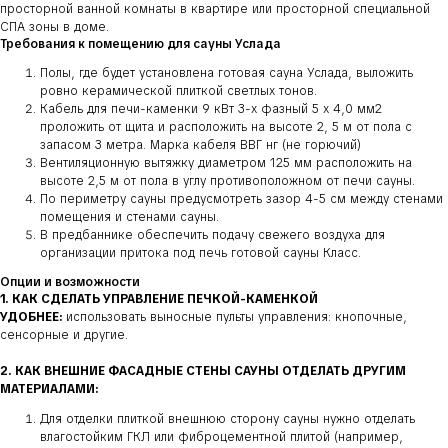
просторной ванной комнаты в квартире или просторной специальной
СПА зоны в доме.
Требования к помещению для сауны Услада
Полы, где будет установлена готовая сауна Услада, выложить
ровно керамической плиткой светлых тонов.
Кабель для печи-каменки 9 кВт 3-х фазный 5 х 4,0 мм2
проложить от щита и расположить на высоте 2, 5 м от пола с
запасом 3 метра. Марка кабеля ВВГ нг (не горючий)
Вентиляционную вытяжку диаметром 125 мм расположить на
высоте 2,5 м от пола в углу противоположном от печи сауны.
По периметру сауны предусмотреть зазор 4-5 см между стенами
помещения и стенами сауны.
В предбаннике обеспечить подачу свежего воздуха для
организации притока под печь готовой сауны Класс.
Опции и возможности
1. КАК СДЕЛАТЬ УПРАВЛЕНИЕ ПЕЧКОЙ-КАМЕНКОЙ
УДОБНЕЕ:
использовать выносные пульты управления: кнопочные,
сенсорные и другие.
2. КАК ВНЕШНИЕ ФАСАДНЫЕ СТЕНЫ САУНЫ ОТДЕЛАТЬ ДРУГИМ
МАТЕРИАЛАМИ:
Для отделки плиткой внешнюю сторону сауны нужно отделать
влагостойким ГКЛ или фиброцементной плитой (например,