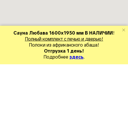
Сауна Любава 1600х1950 мм В НАЛИЧИИ
!
Полный комплект с печью и дверью!
Полоки из
африканского абаша
!
Отгрузка 1 день!
Подробнее
здесь
.
Готовые объекты
Сборные сауны
Разные бани для СПА
Оплата и д