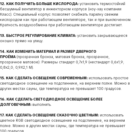
12. КАК ПОЛУЧИТЬ БОЛЬШЕ КИСЛОРОДА:
установить термостойкий
бесшумный вентилятор в инжекторном корпусе (ноу-хау компании
Класс). Специальный корпус позволяет снабжать парилку свежим
кислородом как при работающем вентиляторе, так и при выключенном.
Кратность воздухообмена при работающем вентиляторе достигает.
13. БЫСТРОЕ РЕГУЛИРОВАНИЕ КЛИМАТА:
установить закрывающееся
окошко прямо на улицу.
14. КАК ИЗМЕНИТЬ МАТЕРИАЛ И РАЗМЕР ДВЕРНОГО
ПРОЁМА
(прозрачная бронза, матовая бронза, прозрачное,
прозрачное матовое): Размеры стандарт 0,7х1,9 (нестандарт 0,6х1,9;
0,8х2,0; 0,9Х2,1 М).
15. КАК СДЕЛАТЬ ОСВЕЩЕНИЕ СОВРЕМЕННЫМ:
использовать простое
светодиодное освещение на подспиннике, на верхнем полке. Можно в
других местах сауны, где температура не превышает 100 градусов.
16. КАК СДЕЛАТЬ СВЕТОДИОДНОЕ ОСВЕЩЕНИЕ БОЛЕЕ
ДОЛГОВЕЧНЫМ:
выполнить.
17. КАК СДЕЛАТЬ ОСВЕЩЕНИЕ СКАЗОЧНО ЦВЕТНЫМ:
использовать
цветное RGB светодиодное освещение на подспиннике, на верхнем
полке. Можно в других местах сауны, где температура не превышает
100 градусов.