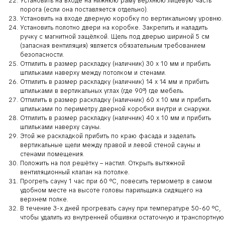
Установить на входе на нижнюю раму верхнюю лицевую часть
порога (если она поставляется отдельно).
Установить на входе дверную коробку по вертикальному уровню.
Установить полотно двери на коробке. Закрепить и наладить
ручку с магнитной защёлкой. Щель под дверью шириной 5 см
(запасная вентиляция) является обязательным требованием
безопасности.
Отпилить в размер раскладку (наличник) 30 х 10 мм и прибить
шпильками наверху между потолком и стенами.
Отпилить в размер раскладку (наличник) 14 х 14 мм и прибить
шпильками в вертикальных углах (где 90°) где мебель.
Отпилить в размер раскладку (наличник) 60 х 10 мм и прибить
шпильками по периметру дверной коробки внутри и снаружи.
Отпилить в размер раскладку (наличник) 40 х 10 мм и прибить
шпильками наверху сауны.
Этой же раскладкой прибить по краю фасада и заделать
вертикальные щели между правой и левой стеной сауны и
стенами помещения.
Положить на пол решётку – настил. Открыть вытяжной
вентиляционный клапан на потолке.
Прогреть сауну 1 час при 60 °С, повесить термометр в самом
удобном месте на высоте головы парильщика сидящего на
верхнем полке.
В течение 3-х дней прогревать сауну при температуре 50-60 °С,
чтобы удалить из внутренней обшивки остаточную и транспортную