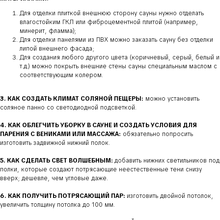
Для отделки плиткой внешнюю сторону сауны нужно отделать
влагостойким ГКЛ или фиброцементной плитой (например,
минерит, фламма);
Для отделки панелями из ПВХ можно заказать сауну без отделки
липой внешнего фасада;
Для создания любого другого цвета (коричневый, серый, белый и
т.д.) можно покрыть внешние стены сауны специальным маслом с
соответствующим колером.
3. КАК СОЗДАТЬ КЛИМАТ СОЛЯНОЙ ПЕЩЕРЫ:
можно установить
соляное панно со светодиодной подсветкой.
4. КАК ОБЛЕГЧИТЬ УБОРКУ В САУНЕ И СОЗДАТЬ УСЛОВИЯ ДЛЯ
ПАРЕНИЯ С ВЕНИКАМИ ИЛИ МАССАЖА:
обязательно попросить
изготовить задвижной нижний полок.
5. КАК СДЕЛАТЬ СВЕТ ВОЛШЕБНЫМ:
добавить нижних светильников под
полки, которые создают потрясающие неестественные тени снизу
вверх; дешевле, чем угловые даже.
6. КАК ПОЛУЧИТЬ ПОТРЯСАЮЩИЙ ПАР:
изготовить двойной потолок,
увеличить толщину потолка до 100 мм.