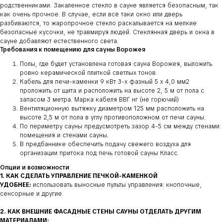
родственниками. Закаленное стекло в сауне является безопасным, так
как очень прочное. В случае, если всё таки окно или дверь
разбиваются, то жаропрочное стекло раскалывается на мелкие
безопасные кусочки, не травмируя людей. Стеклянная дверь и окна в
сауне добавляют естественного света.
Требования к помещению для сауны Ворожея
Полы, где будет установлена готовая сауна Ворожея, выложить
ровно керамической плиткой светлых тонов.
Кабель для печи-каменки 9 кВт 3-х фазный 5 х 4,0 мм2
проложить от щита и расположить на высоте 2, 5 м от пола с
запасом 3 метра. Марка кабеля ВВГ нг (не горючий)
Вентиляционную вытяжку диаметром 125 мм расположить на
высоте 2,5 м от пола в углу противоположном от печи сауны.
По периметру сауны предусмотреть зазор 4-5 см между стенами
помещения и стенами сауны.
В предбаннике обеспечить подачу свежего воздуха для
организации притока под печь готовой сауны Класс.
Опции и возможности
1. КАК СДЕЛАТЬ УПРАВЛЕНИЕ ПЕЧКОЙ-КАМЕНКОЙ
УДОБНЕЕ:
использовать выносные пульты управления: кнопочные,
сенсорные и другие.
2. КАК ВНЕШНИЕ ФАСАДНЫЕ СТЕНЫ САУНЫ ОТДЕЛАТЬ ДРУГИМ
МАТЕРИАЛАМИ: