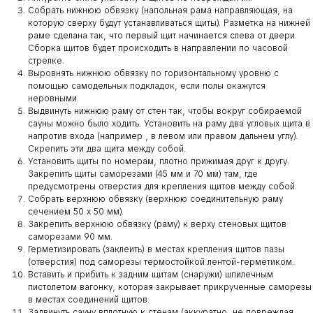
Собрать нижнюю обвязку (напольная рама направляющая, на
которую сверху будут устанавливаться щиты). Разметка на нижней
раме сделана так, что первый щит начинается слева от двери.
Сборка щитов будет происходить в направлении по часовой
стрелке.
Выровнять нижнюю обвязку по горизонтальному уровню с
помощью самодельных подкладок, если полы окажутся
неровными.
Выдвинуть нижнюю раму от стен так, чтобы вокруг собираемой
сауны можно было ходить. Установить на раму два угловых щита в
напротив входа (например , в левом или правом дальнем углу).
Скрепить эти два щита между собой.
Установить щиты по номерам, плотно прижимая друг к другу.
Закрепить щиты саморезами (45 мм и 70 мм) там, где
предусмотрены отверстия для крепления щитов между собой.
Собрать верхнюю обвязку (верхнюю соединительную раму
сечением 50 х 50 мм).
Закрепить верхнюю обвязку (раму) к верху стеновых щитов
саморезами 90 мм.
Герметизировать (заклеить) в местах крепления щитов пазы
(отверстия) под саморезы термостойкой лентой-герметиком.
Вставить и прибить к задним щитам (снаружи) шпилечным
пистолетом вагонку, которая закрывает прикрученные саморезы
в местах соединений щитов.
Задвинуть сауну вплотную к стенам (аккуратно, не повреждая