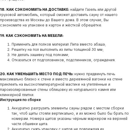
18. КАК СЭКОНОМИТЬ НА ДОСТАВКЕ:
найдите Газель или другой
грузовой автомобиль, который сможет доставить сауну от нашего
производства из Москвы до Вашего дома. В этом случае, Вы
сэкономите на упаковке в картон и жёсткой обрешётке.
19. КАК СЭКОНОМИТЬ НА МЕБЕЛИ:
Применить для полков материал Липа вместо абаша;
Решетку на пол выполнить из липы толщиной 30 мм;
Не делать зашивку под полками;
Отказаться от подголовников, подспинников, ограждения.
20. КАК УМЕНЬШИТЬ МЕСТО ПОД ПЕЧЬ:
нужно придвинуть печь
максимально близко к стене и вместо деревянной вагонки на стене
приклеить на высокотемпературной мастике на утеплённые и
пароизолированные стены облицовку из натурального камня или
клинкерной плитки.
Инструкция по сборке
Аккуратно разгрузить элементы сауны рядом с местом сборки
так, чтоб щиты стояли вертикально, и их можно было бы брать по
номерам. Номера щитов указаны чёрным маркером на верхней
части обшивки щита.
Аккуратно снять упаковку с щитов не повреждая их.