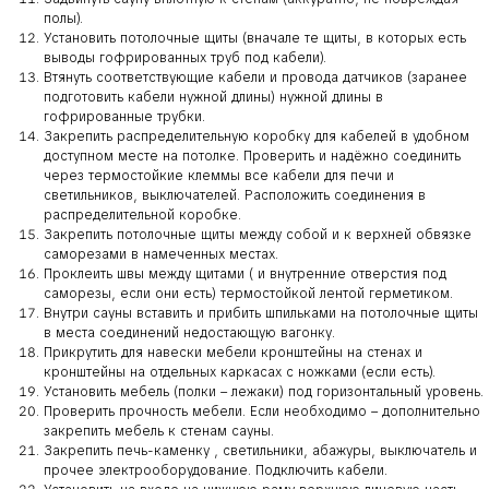
полы).
Установить потолочные щиты (вначале те щиты, в которых есть
выводы гофрированных труб под кабели).
Втянуть соответствующие кабели и провода датчиков (заранее
подготовить кабели нужной длины) нужной длины в
гофрированные трубки.
Закрепить распределительную коробку для кабелей в удобном
доступном месте на потолке. Проверить и надёжно соединить
через термостойкие клеммы все кабели для печи и
светильников, выключателей. Расположить соединения в
распределительной коробке.
Закрепить потолочные щиты между собой и к верхней обвязке
саморезами в намеченных местах.
Проклеить швы между щитами ( и внутренние отверстия под
саморезы, если они есть) термостойкой лентой герметиком.
Внутри сауны вставить и прибить шпильками на потолочные щиты
в места соединений недостающую вагонку.
Прикрутить для навески мебели кронштейны на стенах и
кронштейны на отдельных каркасах с ножками (если есть).
Установить мебель (полки – лежаки) под горизонтальный уровень.
Проверить прочность мебели. Если необходимо – дополнительно
закрепить мебель к стенам сауны.
Закрепить печь-каменку , светильники, абажуры, выключатель и
прочее электрооборудование. Подключить кабели.